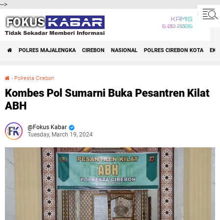
-->
KAMIS
6 08 2026
POLRES MAJALENGKA
CIREBON
NASIONAL
POLRES CIREBON KOTA
EK
›
Polresta Cirebon
Kombes Pol Sumarni Buka Pesantren Kilat ABH
Kombes Pol Sumarni Buka Pesantren Kilat
ABH
Fokus Kabar
Tuesday, March 19, 2024