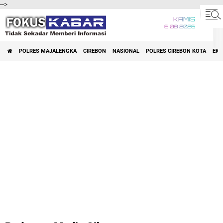
-->
KAMIS
6 08 2026
POLRES MAJALENGKA
CIREBON
NASIONAL
POLRES CIREBON KOTA
EK