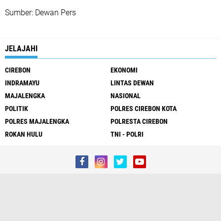
Sumber: Dewan Pers
JELAJAHI
CIREBON
EKONOMI
INDRAMAYU
LINTAS DEWAN
MAJALENGKA
NASIONAL
POLITIK
POLRES CIREBON KOTA
POLRES MAJALENGKA
POLRESTA CIREBON
ROKAN HULU
TNI - POLRI
Redaksi
Sitemap
Terms and Conditions
Privacy Policy
Disclaimer
Pedoman Media Siber
Copyright ©
2026 Fokus Kabar