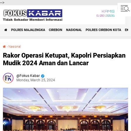
-->
KAMIS
6 08 2026
POLRES MAJALENGKA
CIREBON
NASIONAL
POLRES CIREBON KOTA
EK
›
Nasional
Rakor Operasi Ketupat, Kapolri Persiapkan Mudik 2024 Aman dan Lancar
Rakor Operasi Ketupat, Kapolri Persiapkan
Mudik 2024 Aman dan Lancar
Fokus Kabar
Monday, March 25, 2024