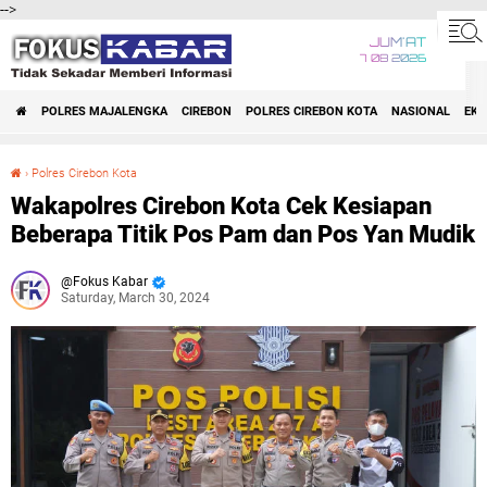
-->
JUM'AT
7 08 2026
POLRES MAJALENGKA
CIREBON
POLRES CIREBON KOTA
NASIONAL
EK
›
Polres Cirebon Kota
Wakapolres Cirebon Kota Cek Kesiapan Beberapa Titik Pos Pam dan Pos Yan Mudik
Wakapolres Cirebon Kota Cek Kesiapan
Beberapa Titik Pos Pam dan Pos Yan Mudik
Fokus Kabar
Saturday, March 30, 2024