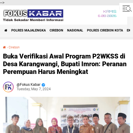
-->
KAMIS
6 08 2026
POLRES MAJALENGKA
CIREBON
NASIONAL
POLRES CIREBON KOTA
EK
›
Cirebon
Buka Verifikasi Awal Program P2WKSS di Desa Karangwangi, Bupati Imron: Peranan Perempuan Harus Meningkat
Buka Verifikasi Awal Program P2WKSS di
Desa Karangwangi, Bupati Imron: Peranan
Perempuan Harus Meningkat
Fokus Kabar
Tuesday, May 7, 2024