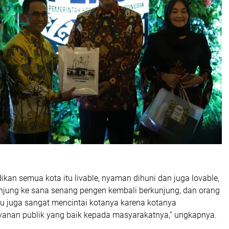
dikan semua kota itu livable, nyaman dihuni dan juga lovable,
njung ke sana senang pengen kembali berkunjung, dan orang
itu juga sangat mencintai kotanya karena kotanya
anan publik yang baik kepada masyarakatnya,” ungkapnya.