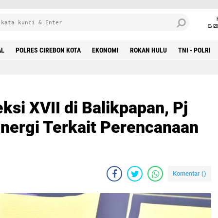
6 0
AL
POLRES CIREBON KOTA
EKONOMI
ROKAN HULU
TNI - POLRI
ksi XVII di Balikpapan, Pj
inergi Terkait Perencanaan
Komentar (
)