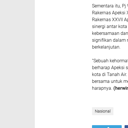
Sementara itu, P
Rakernas Apeksi 
Rakernas XXVII Ap
sinergi antar kot
kebersamaan dan 
signifikan dalam
berkelanjutan.
“Sebuah kehormata
berharap Apeksi s
kota di Tanah Ai
bersama untuk me
harapnya.
(herwi
Nasional