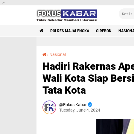
-->
POLRES MAJALENGKA
CIREBON
NASION
Hadiri Rakernas Apeksi XVII di Balikpapan, Pj Wali Kota Siap Bersinergi Terkait Perencanaan Tata Kota
›
Nasional
Hadiri Rakernas Ape
Wali Kota Siap Bers
Tata Kota
Fokus Kabar
Tuesday, June 4, 2024