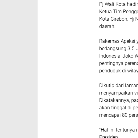
Pj Wali Kota hadi
Ketua Tim Pengge
Kota Cirebon, Hj
daerah.
Rakernas Apeksi y
berlangsung 3-5 
Indonesia, Joko 
pentingnya peren
penduduk di wila
Dikutip dari lama
menyampaikan vis
Dikatakannya, pa
akan tinggal di p
mencapai 80 pers
"Hal ini tentunya
Presiden.