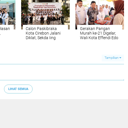
Nyaman
elasan
Calon Paskibraka
Gerakan Pangan
,
Kota Cirebon Jalani
Murah ke-21 Digelar,
Diklat, Sekda Iing
Wali Kota Effendi Edo
bahan
Daiman Ingatkan
Pastikan Harga
Pentingnya Integritas
Pangan Tetap Stabil
dan Persatuan
Tampilkan
LIHAT SEMUA