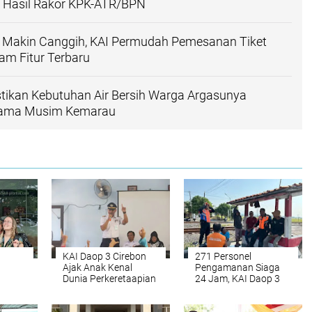
i Hasil Rakor KPK-ATR/BPN
I Makin Canggih, KAI Permudah Pemesanan Tiket
am Fitur Terbaru
astikan Kebutuhan Air Bersih Warga Argasunya
lama Musim Kemarau
KAI Daop 3 Cirebon
271 Personel
Ajak Anak Kenal
Pengamanan Siaga
Dunia Perkeretaapian
24 Jam, KAI Daop 3
Lewat Edukasi dan
Cirebon Pastikan
A KAI
Lomba Mewarnai
Perjalanan Aman dan