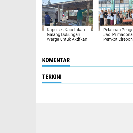
119 Tahun 2025
Daop 3 Cirebon
Bertambah 13,8
Persen
Kapolsek Kapetakan
Pelatihan Peng
Galang Dukungan
Jadi Primadona
Warga untuk Aktifkan
Pemkot Cirebon
Poskamling di
Siapkan Penam
Pegagan Kidul
Kelas
KOMENTAR
TERKINI