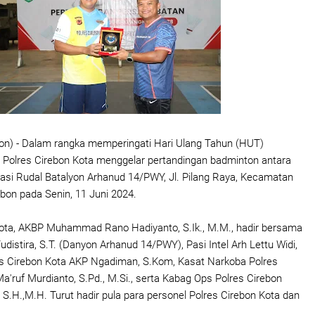
on) - Dalam rangka memperingati Hari Ulang Tahun (HUT)
 Polres Cirebon Kota menggelar pertandingan badminton antara
arasi Rudal Batalyon Arhanud 14/PWY, Jl. Pilang Raya, Kecamatan
ebon pada Senin, 11 Juni 2024.
Kota, AKBP Muhammad Rano Hadiyanto, S.Ik., M.M., hadir bersama
udistira, S.T. (Danyon Arhanud 14/PWY), Pasi Intel Arh Lettu Widi,
es Cirebon Kota AKP Ngadiman, S.Kom, Kasat Narkoba Polres
a'ruf Murdianto, S.Pd., M.Si., serta Kabag Ops Polres Cirebon
 S.H.,M.H. Turut hadir pula para personel Polres Cirebon Kota dan