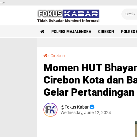
-->
POLRES MAJALENGKA
CIREBON
POLRES 
Momen HUT Bhayangkara ke-78, Polres Cirebon Kota dan Batalyon Arhanud 14/PWY Gelar Pertandingan Badminton
›
Cirebon
Momen HUT Bhayang
Cirebon Kota dan B
Gelar Pertandingan
Fokus Kabar
Wednesday, June 12, 2024