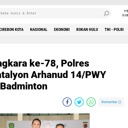
M
9 0
CIREBON KOTA
NASIONAL
EKONOMI
ROKAN HULU
TNI - POLRI
kara ke-78, Polres
atalyon Arhanud 14/PWY
 Badminton
Komentar (
)