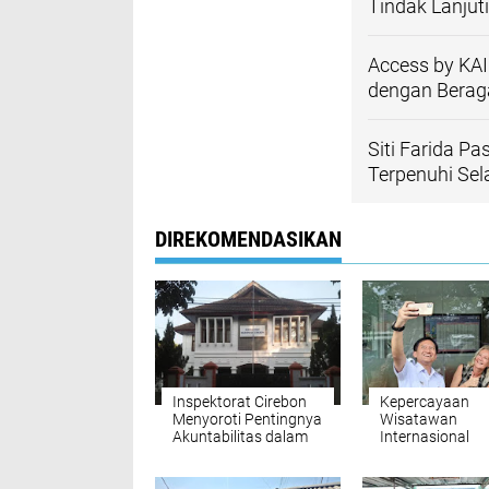
Tindak Lanjut
Access by KA
dengan Berag
Siti Farida P
Terpenuhi Se
DIREKOMENDASIKAN
Inspektorat Cirebon
Kepercayaan
Menyoroti Pentingnya
Wisatawan
Akuntabilitas dalam
Internasional
Tata Kelola Dana BOS
Meningkat,
Pasca PMK Nomor
Penumpang WN