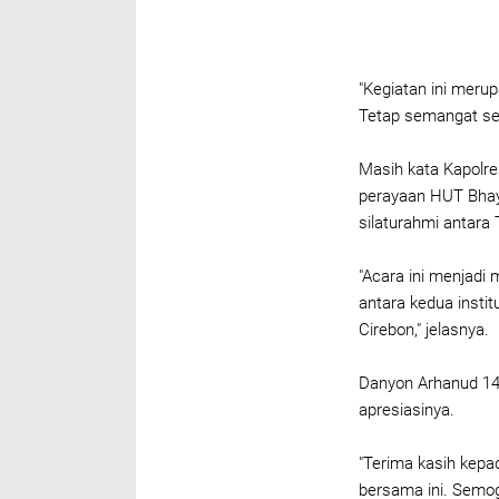
"Kegiatan ini merup
Tetap semangat serta
Masih kata Kapolre
perayaan HUT Bhay
silaturahmi antara 
"Acara ini menjad
antara kedua insti
Cirebon," jelasnya.
Danyon Arhanud 14/
apresiasinya.
"Terima kasih kepa
bersama ini. Semog