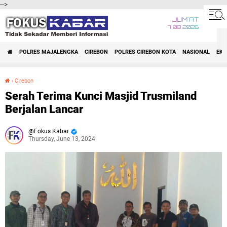
-->
JUM'AT
7 08 2026
POLRES MAJALENGKA
CIREBON
POLRES CIREBON KOTA
NASIONAL
EK
›
Cirebon
Serah Terima Kunci Masjid Trusmiland Berjalan Lancar
Serah Terima Kunci Masjid Trusmiland
Berjalan Lancar
Fokus Kabar
Thursday, June 13, 2024