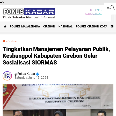
-->
KAMIS
6 08 2026
POLRES MAJALENGKA
CIREBON
NASIONAL
POLRES CIREBON KOTA
EK
›
Cirebon
Tingkatkan Manajemen Pelayanan Publik, Kesbangpol Kabupaten Cirebon Gelar Sosialisasi SIORMAS
Tingkatkan Manajemen Pelayanan Publik,
Kesbangpol Kabupaten Cirebon Gelar
Sosialisasi SIORMAS
Fokus Kabar
Saturday, June 15, 2024