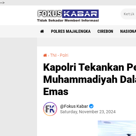
-->
POLRES MAJALENGKA
CIREBON
NASION
Kapolri Tekankan Peran Penting Pemuda Muhammadiyah Dalam Wujudkan Indonesia Emas
›
TNI - Polri
Kapolri Tekankan P
Muhammadiyah Dala
Emas
Fokus Kabar
Saturday, November 23, 2024