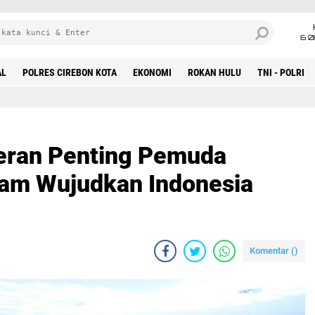
6 0
AL
POLRES CIREBON KOTA
EKONOMI
ROKAN HULU
TNI - POLRI
eran Penting Pemuda
m Wujudkan Indonesia
Komentar (
)