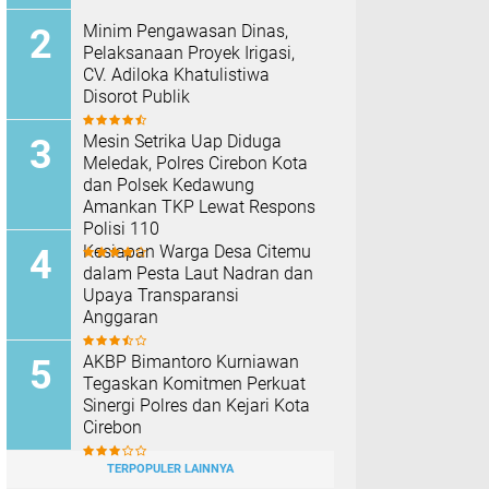
TERPOPULER
KAI Hadirkan InternHub, Solusi
Praktis Pengajuan Magang,
PKL, dan Penelitian