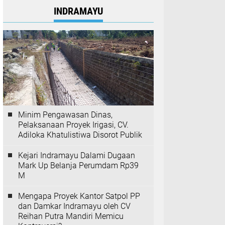
Minim Pengawasan Dinas,
Pelaksanaan Proyek Irigasi,
CV. Adiloka Khatulistiwa
Disorot Publik
Mesin Setrika Uap Diduga
Meledak, Polres Cirebon Kota
dan Polsek Kedawung
Amankan TKP Lewat Respons
Polisi 110
Kesiapan Warga Desa Citemu
dalam Pesta Laut Nadran dan
Upaya Transparansi
Anggaran
AKBP Bimantoro Kurniawan
Tegaskan Komitmen Perkuat
Sinergi Polres dan Kejari Kota
Cirebon
TERPOPULER LAINNYA