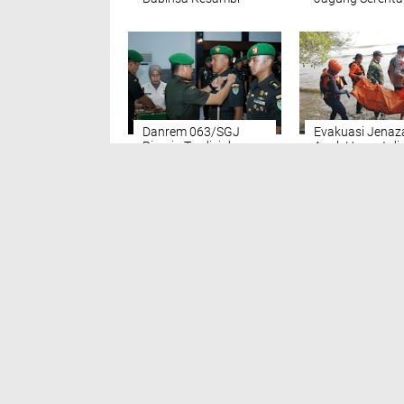
Dampingi Kegiatan
Lokasi
Posyandu dan
Posbindu.
Danrem 063/SGJ
Evakuasi Jenaz
Pimpin Tradisi dan
Anak Hanyut di
Sertijab Dandim
Sungai Kriyan, 
0604/Karawang dan
Babinsa dalam
Dandim
Momen Tragis In
0619/Purwakarta
KOMENTAR
TERKINI
CIREBON
EKONOMI