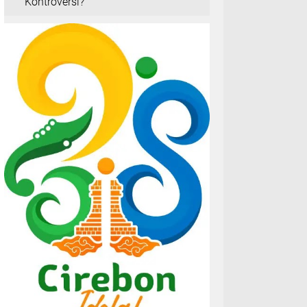
INDRAMAYU
Minim Pengawasan Dinas,
Pelaksanaan Proyek Irigasi, CV.
Adiloka Khatulistiwa Disorot Publik
Kejari Indramayu Dalami Dugaan
Mark Up Belanja Perumdam Rp39
M
Mengapa Proyek Kantor Satpol PP
dan Damkar Indramayu oleh CV
Reihan Putra Mandiri Memicu