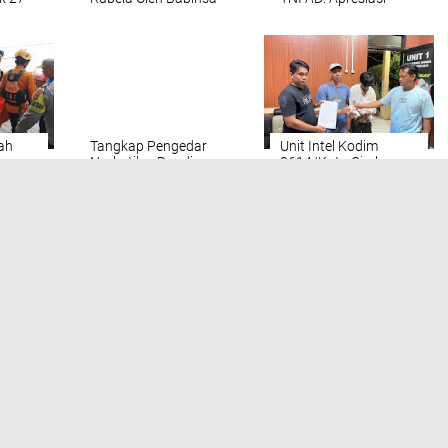
Kebon Baru.
Sekda Jabar di TPS
Ciwastra
ah
Tangkap Pengedar
Unit Intel Kodim
Narkotika, Dandim
0614/Kota Cirebon,
Peran
0614/kota Cirebon
Tangkap dan
berikan Reward
Gagalkan Transaksi
i
kepada Anggota Unit
Narkoba.
Intel
Tampilkan
LIHAT SEMUA
INDRAMAYU
LINTAS DEWAN