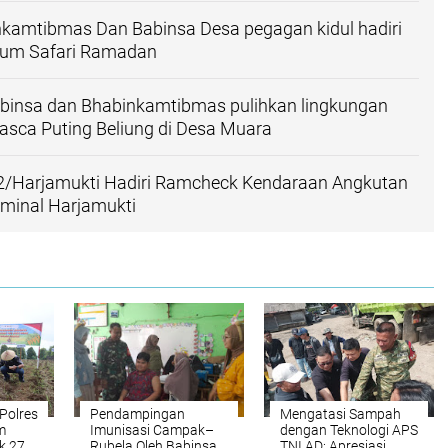
nkamtibmas Dan Babinsa Desa pegagan kidul hadiri
um Safari Ramadan
abinsa dan Bhabinkamtibmas pulihkan lingkungan
sca Puting Beliung di Desa Muara
2/Harjamukti Hadiri Ramcheck Kendaraan Angkutan
rminal Harjamukti
 Polres
Pendampingan
Mengatasi Sampah
m
Imunisasi Campak–
dengan Teknologi APS
k 27
Rubela Oleh Babinsa
TNI AD: Apresiasi