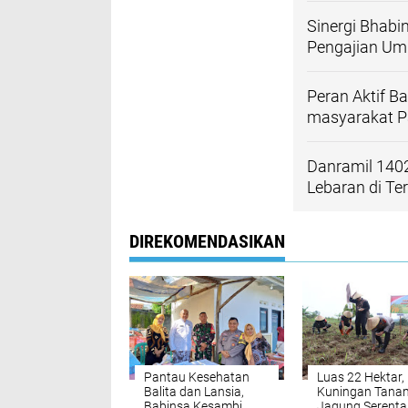
Sinergi Bhabi
Pengajian Um
Peran Aktif B
masyarakat Pa
Danramil 140
Lebaran di Te
DIREKOMENDASIKAN
Pantau Kesehatan
Luas 22 Hektar,
Balita dan Lansia,
Kuningan Tana
Babinsa Kesambi
Jagung Serenta