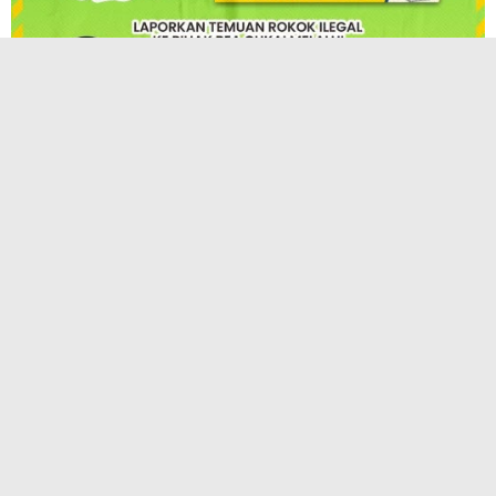
TERPOPULER
KAI Hadirkan InternHub, Solusi Praktis
Pengajuan Magang, PKL, dan Penelitian