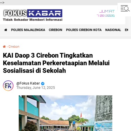
-->
JUM'AT
7 08 2026
POLRES MAJALENGKA
CIREBON
POLRES CIREBON KOTA
NASIONAL
EK
›
Cirebon
KAI Daop 3 Cirebon Tingkatkan Keselamatan Perkeretaapian Melalui Sosialisasi di Sekolah
KAI Daop 3 Cirebon Tingkatkan
Keselamatan Perkeretaapian Melalui
Sosialisasi di Sekolah
Fokus Kabar
Thursday, June 12, 2025