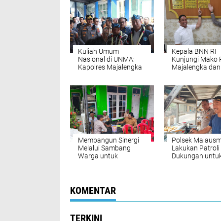
Kuliah Umum
Kepala BNN RI
Nasional di UNMA:
Kunjungi Mako 
Kapolres Majalengka
Majalengka dan
Bersama Kepala BNN
Rumah Dinas "
RI Bahas Peran
Asih"
Penting
Pemberantasan
Narkoba
Membangun Sinergi
Polsek Malaus
Melalui Sambang
Lakukan Patroli
Warga untuk
Dukungan untu
Kamtibmas yang
Keamanan dan
Lebih Baik
Kelancaran UM
Wilayah
KOMENTAR
TERKINI