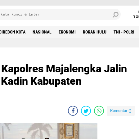
J
7 
CIREBON KOTA
NASIONAL
EKONOMI
ROKAN HULU
TNI - POLRI
 Kapolres Majalengka Jalin
 Kadin Kabupaten
Komentar (
)