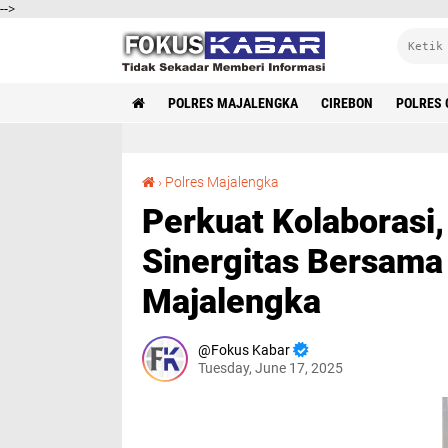
-->
POLRES MAJALENGKA
CIREBON
POLRES 
Perkuat Kolaborasi, Kapolres Majalengka Jalin Sinergitas Bersama Kadin Kabupaten Majalengka
›
Polres Majalengka
Perkuat Kolaborasi,
Sinergitas Bersama
Majalengka
Fokus Kabar
Tuesday, June 17, 2025