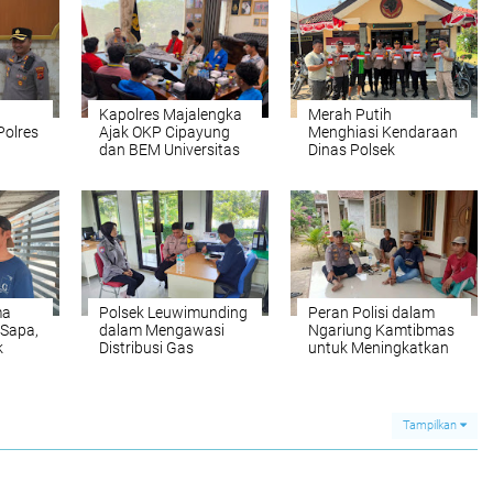
Kapolres Majalengka
Merah Putih
Polres
Ajak OKP Cipayung
Menghiasi Kendaraan
dan BEM Universitas
Dinas Polsek
Bumi
Majalengka Bersinergi
Panyingkiran dalam
dalam Silaturahmi
Merayakan
yang Inspiratif
Kemerdekaan
ma
Polsek Leuwimunding
Peran Polisi dalam
 Sapa,
dalam Mengawasi
Ngariung Kamtibmas
k
Distribusi Gas
untuk Meningkatkan
Bersubsidi Melalui
Keamanan
KM di
Komunikasi yang
Kuat dengan Agen
LPG
Tampilkan