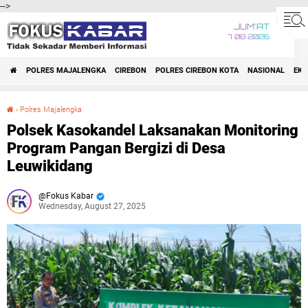
-->
JUM'AT
7 08 2026
POLRES MAJALENGKA
CIREBON
POLRES CIREBON KOTA
NASIONAL
EK
›
Polres Majalengka
Polsek Kasokandel Laksanakan Monitoring Program Pangan Bergizi di Desa Leuwikidang
Polsek Kasokandel Laksanakan Monitoring
Program Pangan Bergizi di Desa
Leuwikidang
Fokus Kabar
Wednesday, August 27, 2025