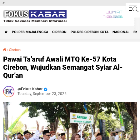
-->
JUM'AT
7 08 2026
POLRES MAJALENGKA
CIREBON
POLRES CIREBON KOTA
NASIONAL
EK
›
Cirebon
Pawai Ta’aruf Awali MTQ Ke-57 Kota Cirebon, Wujudkan Semangat Syiar Al-Qur’an
Pawai Ta’aruf Awali MTQ Ke-57 Kota
Cirebon, Wujudkan Semangat Syiar Al-
Qur’an
Fokus Kabar
Tuesday, September 23, 2025