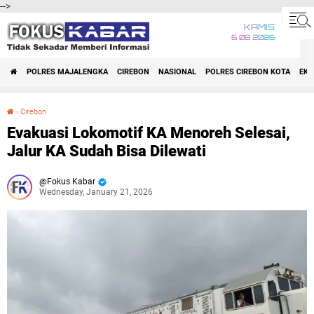
-->
KAMIS
6 08 2026
POLRES MAJALENGKA
CIREBON
NASIONAL
POLRES CIREBON KOTA
EK
›
Cirebon
Evakuasi Lokomotif KA Menoreh Selesai, Jalur KA Sudah Bisa Dilewati
Evakuasi Lokomotif KA Menoreh Selesai,
Jalur KA Sudah Bisa Dilewati
Fokus Kabar
Wednesday, January 21, 2026