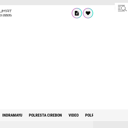
UM'AT
08 2026
INDRAMAYU
POLRESTA CIREBON
VIDEO
POLRES INDRAMAYU
T