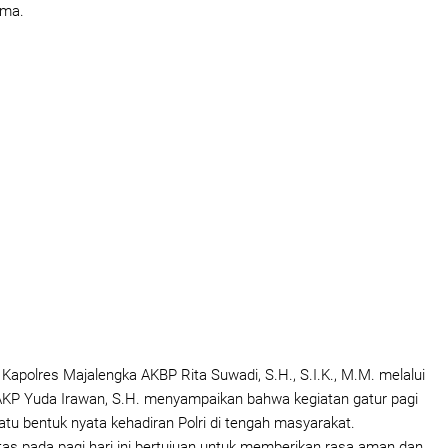
ama.
 Kapolres Majalengka AKBP Rita Suwadi, S.H., S.I.K., M.M. melalui
AKP Yuda Irawan, S.H. menyampaikan bahwa kegiatan gatur pagi
tu bentuk nyata kehadiran Polri di tengah masyarakat.
ntas pada pagi hari ini bertujuan untuk memberikan rasa aman dan