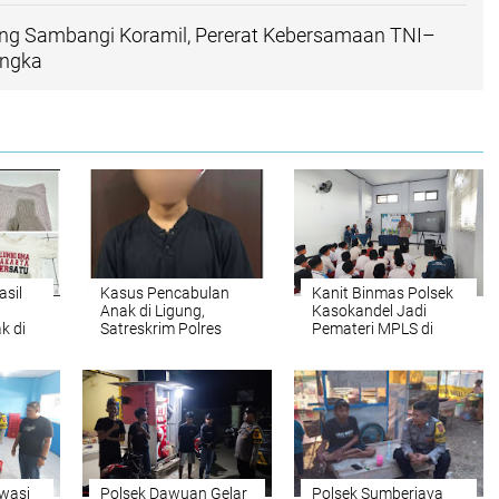
ung Sambangi Koramil, Pererat Kebersamaan TNI–
engka
asil
Kasus Pencabulan
Kanit Binmas Polsek
Anak di Ligung,
Kasokandel Jadi
k di
Satreskrim Polres
Pemateri MPLS di
Majalengka
SMP IT Ar Rahmat
Tunjukkan Komitmen
Gandasari
Penegakan Hukum
Awasi
Polsek Dawuan Gelar
Polsek Sumberjaya