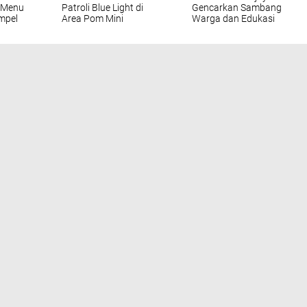
n Menu
Patroli Blue Light di
Gencarkan Sambang
mpel
Area Pom Mini
Warga dan Edukasi
Harkamtibmas
Tampilkan
LIHAT SEMUA
INDRAMAYU
LINTAS DEWAN
POLITIK
POLRES CIREBON KOTA
ROKAN HULU
TNI - POLRI