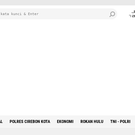
J
7 
AL
POLRES CIREBON KOTA
EKONOMI
ROKAN HULU
TNI - POLRI