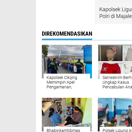
Kapolsek Lig
Polri di Majal
DIREKOMENDASIKAN
Kapolsek Cikijing
Satreskrim Berh
Memimpin Apel
Ungkap Kasus
Pengamanan,
Pencabulan Ana
Menjaga Keamanan
Bawah Umur
Turnamen Sepak Bola
Kataji Family Cup
Bhabinkamtibmas
Polsek Ligung 