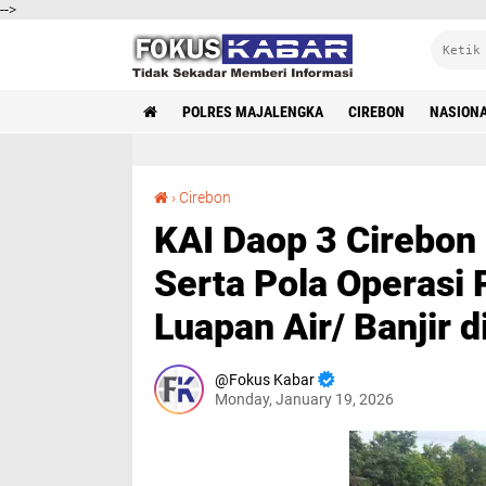
-->
POLRES MAJALENGKA
CIREBON
NASION
KAI Daop 3 Cirebon Lakukan Beberapa Upaya Serta Pola Operasi Perjalanan Kereta Api Imbas Luapan Air/ Banjir di Pekalongan dan Jakarta
›
Cirebon
KAI Daop 3 Cirebon
Serta Pola Operasi 
Luapan Air/ Banjir 
Fokus Kabar
Monday, January 19, 2026