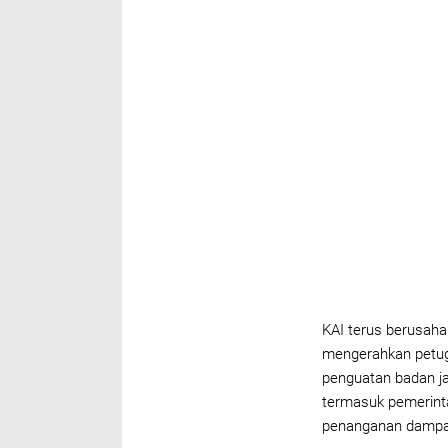
KAI terus berusah
mengerahkan petuga
penguatan badan jal
termasuk pemerinta
penanganan dampak b