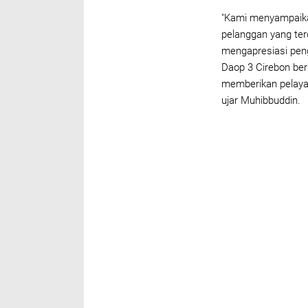
"Kami menyampaika
pelanggan yang te
mengapresiasi penge
Daop 3 Cirebon be
memberikan pelayana
ujar Muhibbuddin.