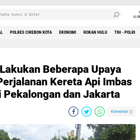
6 0
AL
POLRES CIREBON KOTA
EKONOMI
ROKAN HULU
TNI - POLRI
 Lakukan Beberapa Upaya
Perjalanan Kereta Api Imbas
di Pekalongan dan Jakarta
Komentar (
)