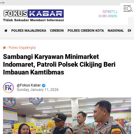
-->
SABTU
8 08 2026
POLRES MAJALENGKA
CIREBON
POLRES CIREBON KOTA
NASIONAL
EK
›
Polres Majalengka
Sambangi Karyawan Minimarket Indomaret, Patroli Polsek Cikijing Beri Imbauan Kamtibmas
Sambangi Karyawan Minimarket
Indomaret, Patroli Polsek Cikijing Beri
Imbauan Kamtibmas
Fokus Kabar
Sunday, January 11, 2026