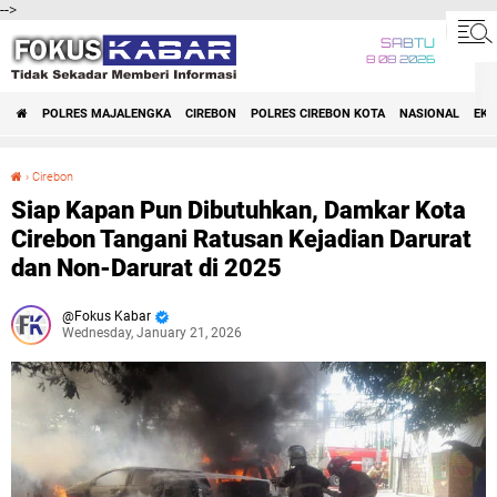
-->
SABTU
8 08 2026
POLRES MAJALENGKA
CIREBON
POLRES CIREBON KOTA
NASIONAL
EK
›
Cirebon
Siap Kapan Pun Dibutuhkan, Damkar Kota Cirebon Tangani Ratusan Kejadian Darurat dan Non-Darurat di 2025
Siap Kapan Pun Dibutuhkan, Damkar Kota
Cirebon Tangani Ratusan Kejadian Darurat
dan Non-Darurat di 2025
Fokus Kabar
Wednesday, January 21, 2026