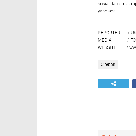
sosial dapat disera
yang ada.
REPORTER. / UK
MEDIA. / FOK
WEBSITE. / www
Cirebon