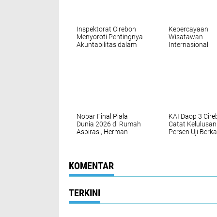
Inspektorat Cirebon
Kepercayaan
Menyoroti Pentingnya
Wisatawan
Akuntabilitas dalam
Internasional
Tata Kelola Dana BOS
Meningkat,
Pasca PMK Nomor
Penumpang WN
119 Tahun 2025
Daop 3 Cirebon
Bertambah 13,8
Persen
Nobar Final Piala
KAI Daop 3 Cire
Dunia 2026 di Rumah
Catat Kelulusan
Aspirasi, Herman
Persen Uji Berka
Khaeron Dukung
Sarana, Tegask
UMKM dan Bagikan
Komitmen
Doorprize
Keselamatan
KOMENTAR
TERKINI