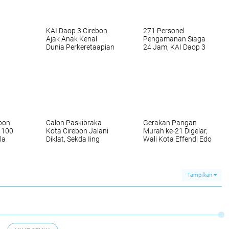
KAI Daop 3 Cirebon
271 Personel
Ajak Anak Kenal
Pengamanan Siaga
Dunia Perkeretaapian
24 Jam, KAI Daop 3
Lewat Edukasi dan
Cirebon Pastikan
A KAI
Lomba Mewarnai
Perjalanan Aman dan
Nyaman
bon
Calon Paskibraka
Gerakan Pangan
 100
Kota Cirebon Jalani
Murah ke-21 Digelar,
la
Diklat, Sekda Iing
Wali Kota Effendi Edo
an
Daiman Ingatkan
Pastikan Harga
Pentingnya Integritas
Pangan Tetap Stabil
dan Persatuan
Tampilkan