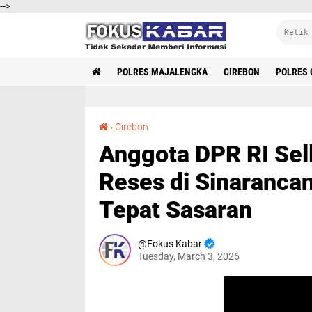
-->
POLRES MAJALENGKA
CIREBON
POLRES 
Anggota DPR RI Selly Andriany Gantina Gelar Reses di Sinarancang, Sosialisasi Bansos Agar Tepat Sasaran
›
Cirebon
Anggota DPR RI Sell
Reses di Sinarancan
Tepat Sasaran
Fokus Kabar
Tuesday, March 3, 2026