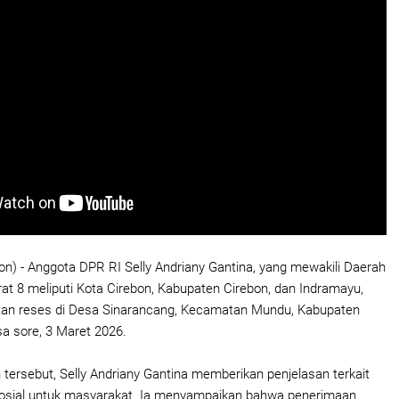
on) - Anggota DPR RI Selly Andriany Gantina, yang mewakili Daerah
at 8 meliputi Kota Cirebon, Kabupaten Cirebon, dan Indramayu,
an reses di Desa Sinarancang, Kecamatan Mundu, Kabupaten
sa sore, 3 Maret 2026.
ersebut, Selly Andriany Gantina memberikan penjelasan terkait
osial untuk masyarakat. Ia menyampaikan bahwa penerimaan