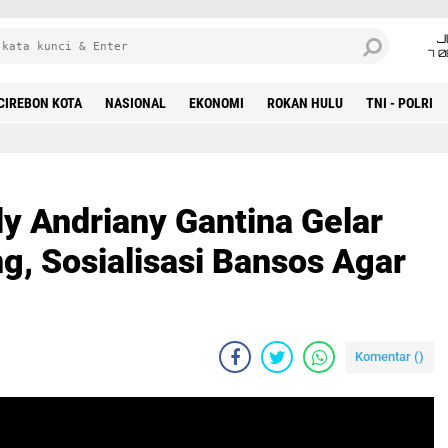
J
7 
CIREBON KOTA
NASIONAL
EKONOMI
ROKAN HULU
TNI - POLRI
y Andriany Gantina Gelar
g, Sosialisasi Bansos Agar
Komentar (
)