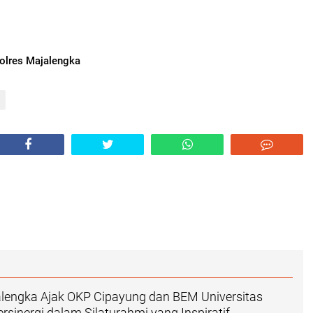
olres Majalengka
alengka Ajak OKP Cipayung dan BEM Universitas
rsinergi dalam Silaturahmi yang Inspiratif