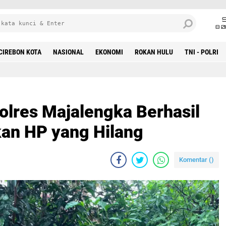
8 0
CIREBON KOTA
NASIONAL
EKONOMI
ROKAN HULU
TNI - POLRI
lres Majalengka Berhasil
an HP yang Hilang
Komentar (
)