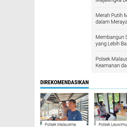
Merah Putih M
dalam Meray
Membangun Si
yang Lebih Ba
Polsek Malau
Keamanan dan
DIREKOMENDASIKAN
Polsek Malausma
Polsek Leuwimu