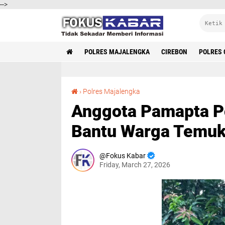
-->
POLRES MAJALENGKA
CIREBON
POLRES 
Anggota Pamapta Polres Majalengka Berhasil Bantu Warga Temukan HP yang Hilang
›
Polres Majalengka
Anggota Pamapta Po
Bantu Warga Temuk
Fokus Kabar
Friday, March 27, 2026