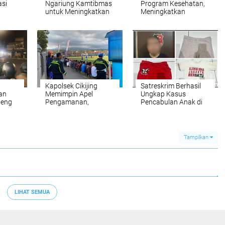
si
Ngariung Kamtibmas
Program Kesehatan,
untuk Meningkatkan
Meningkatkan
ui
Keamanan
Kesehatan
g
Masyarakat Melalui
gen
Monitoring Prolanis
Kapolsek Cikijing
Satreskrim Berhasil
an
Memimpin Apel
Ungkap Kasus
Geng
Pengamanan,
Pencabulan Anak di
 Liar
Menjaga Keamanan
Bawah Umur
Turnamen Sepak Bola
Kataji Family Cup
Tampilkan
LIHAT SEMUA