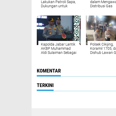
Lakukan Patroli Sapa,
dalam Mengawa
Dukungan untuk
Distribusi Gas
Keamanan dan
Bersubsidi Melal
Kelancaran UMKM di
Komunikasi yan
Wilayah
Kuat dengan A
LPG
Kapolda Jabar Lantik
Polsek Cikijing,
AKBP Muhammad
Koramil 1705, d
Aldi Sulaiman Sebagai
Dishub Lawan 
Kapolres Majalengka,
Motor dan Balap
Apa Harapan ke
Depan?
KOMENTAR
TERKINI