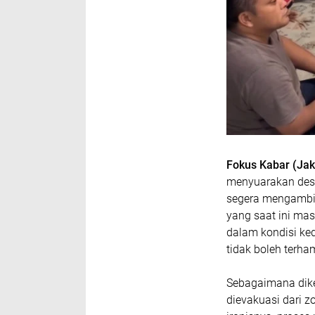
Fokus Kabar (Jak
menyuarakan desa
segera mengambil
yang saat ini ma
dalam kondisi ked
tidak boleh terha
Sebagaimana diket
dievakuasi dari z