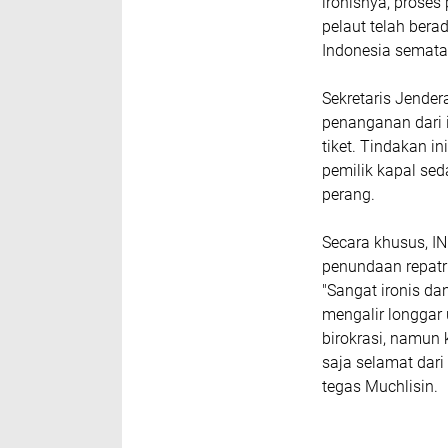
ironisnya, proses 
pelaut telah bera
Indonesia semata
Sekretaris Jende
penanganan dari 
tiket. Tindakan i
pemilik kapal se
perang.
Secara khusus, IN
penundaan repatria
"Sangat ironis da
mengalir longgar 
birokrasi, namun
saja selamat dari
tegas Muchlisin.