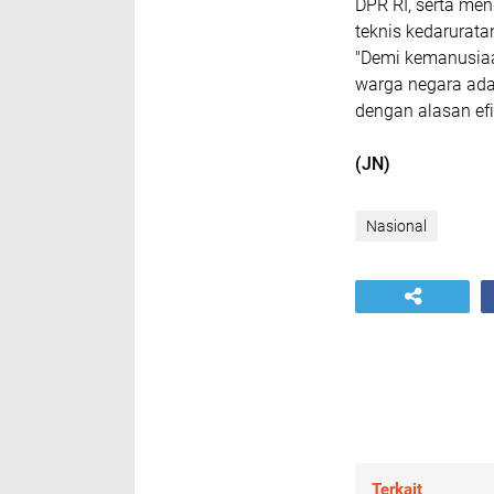
DPR RI, serta me
teknis kedarurat
"Demi kemanusiaa
warga negara ada
dengan alasan efi
(JN)
Nasional
Terkait