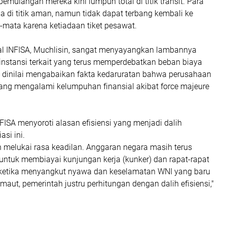
pemulangan mereka kini lumpuh total di titik transit. Para
da di titik aman, namun tidak dapat terbang kembali ke
-mata karena ketiadaan tiket pesawat.
ral INFISA, Muchlisin, sangat menyayangkan lambannya
instansi terkait yang terus memperdebatkan beban biaya
ni dinilai mengabaikan fakta kedaruratan bahwa perusahaan
dang mengalami kelumpuhan finansial akibat force majeure
FISA menyoroti alasan efisiensi yang menjadi dalih
si ini.
n melukai rasa keadilan. Anggaran negara masih terus
untuk membiayai kunjungan kerja (kunker) dan rapat-rapat
 ketika menyangkut nyawa dan keselamatan WNI yang baru
 maut, pemerintah justru perhitungan dengan dalih efisiensi,"