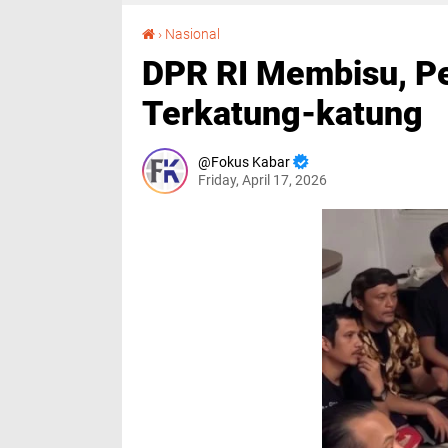
DPR RI Membisu, Pemulangan 13 Pelaut WNI Terkatung-katung
›
Nasional
DPR RI Membisu, P
Terkatung-katung
Fokus Kabar
Friday, April 17, 2026