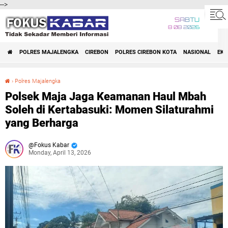
-->
SABTU
8 08 2026
POLRES MAJALENGKA
CIREBON
POLRES CIREBON KOTA
NASIONAL
EK
›
Polres Majalengka
Polsek Maja Jaga Keamanan Haul Mbah Soleh di Kertabasuki: Momen Silaturahmi yang Berharga
Polsek Maja Jaga Keamanan Haul Mbah
Soleh di Kertabasuki: Momen Silaturahmi
yang Berharga
Fokus Kabar
Monday, April 13, 2026