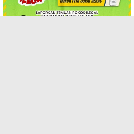
TERPOPULER
KAI Hadirkan InternHub, Solusi Praktis
Pengajuan Magang, PKL, dan Penelitian