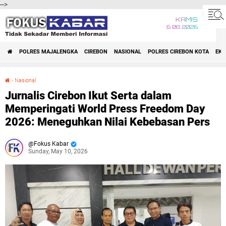
-->
KAMIS
6 08 2026
POLRES MAJALENGKA
CIREBON
NASIONAL
POLRES CIREBON KOTA
EK
›
Nasional
Jurnalis Cirebon Ikut Serta dalam Memperingati World Press Freedom Day 2026: Meneguhkan Nilai Kebebasan Pers
Jurnalis Cirebon Ikut Serta dalam
Memperingati World Press Freedom Day
2026: Meneguhkan Nilai Kebebasan Pers
Fokus Kabar
Sunday, May 10, 2026