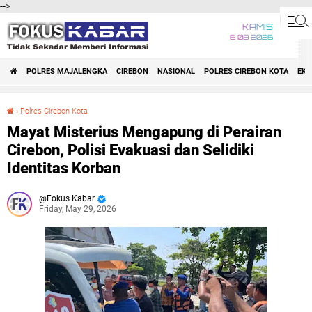
-->
KAMIS
6 08 2026
POLRES MAJALENGKA
CIREBON
NASIONAL
POLRES CIREBON KOTA
EK
›
Polres Cirebon Kota
Mayat Misterius Mengapung di Perairan Cirebon, Polisi Evakuasi dan Selidiki Identitas Korban
Mayat Misterius Mengapung di Perairan
Cirebon, Polisi Evakuasi dan Selidiki
Identitas Korban
Fokus Kabar
Friday, May 29, 2026