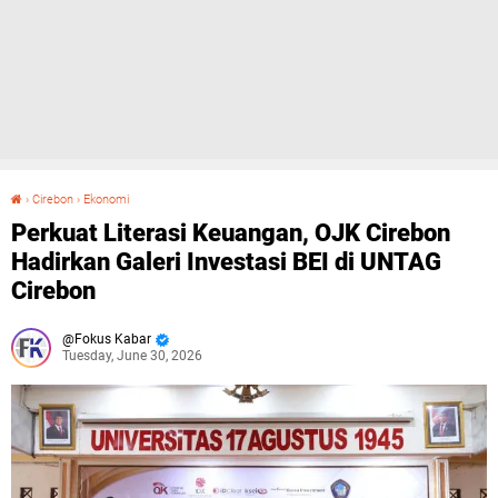
›
Cirebon
›
Ekonomi
Perkuat Literasi Keuangan, OJK Cirebon Hadirkan Galeri Investasi BEI di UNTAG Cirebon
Perkuat Literasi Keuangan, OJK Cirebon
Hadirkan Galeri Investasi BEI di UNTAG
Cirebon
Fokus Kabar
Tuesday, June 30, 2026