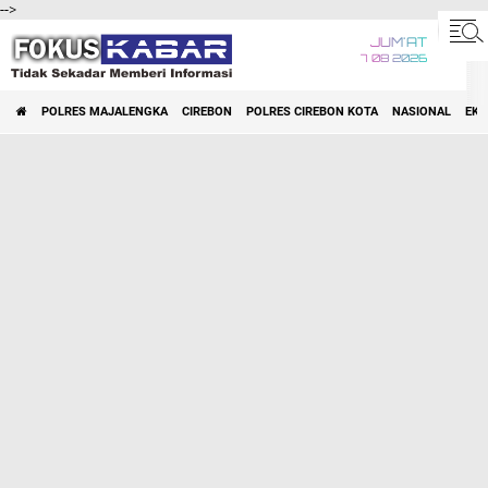
-->
JUM'AT
7 08 2026
POLRES MAJALENGKA
CIREBON
POLRES CIREBON KOTA
NASIONAL
EK