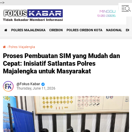
-->
MINGGU
9 08 2026
POLRES MAJALENGKA
CIREBON
POLRES CIREBON KOTA
NASIONAL
EK
›
Polres Majalengka
Proses Pembuatan SIM yang Mudah dan Cepat: Inisiatif Satlantas Polres Majalengka untuk Masyarakat
Proses Pembuatan SIM yang Mudah dan
Cepat: Inisiatif Satlantas Polres
Majalengka untuk Masyarakat
Fokus Kabar
Thursday, June 11, 2026