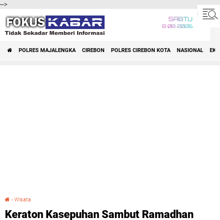
-->
SABTU
8 08 2026
POLRES MAJALENGKA
CIREBON
POLRES CIREBON KOTA
NASIONAL
EK
›
Wisata
Keraton Kasepuhan Sambut Ramadhan dengan Tradisi Dlugdag
Keraton Kasepuhan Sambut Ramadhan