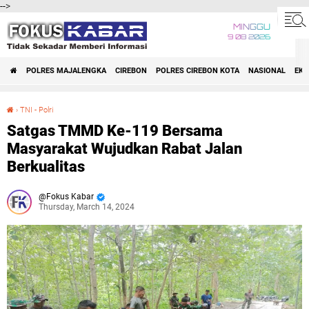
-->
MINGGU
9 08 2026
POLRES MAJALENGKA
CIREBON
POLRES CIREBON KOTA
NASIONAL
EK
›
TNI - Polri
Satgas TMMD Ke-119 Bersama Masyarakat Wujudkan Rabat Jalan Berkualitas
Satgas TMMD Ke-119 Bersama
Masyarakat Wujudkan Rabat Jalan
Berkualitas
Fokus Kabar
Thursday, March 14, 2024