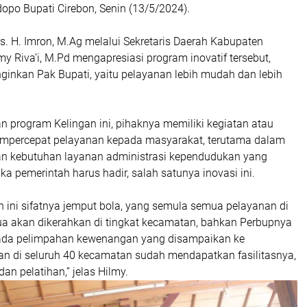
opo Bupati Cirebon, Senin (13/5/2024).
rs. H. Imron, M.Ag melalui Sekretaris Daerah Kabupaten
lmy Riva’i, M.Pd mengapresiasi program inovatif tersebut,
nginkan Pak Bupati, yaitu pelayanan lebih mudah dan lebih
n program Kelingan ini, pihaknya memiliki kegiatan atau
mpercepat pelayanan kepada masyarakat, terutama dalam
n kebutuhan layanan administrasi kependudukan yang
a pemerintah harus hadir, salah satunya inovasi ini.
 ini sifatnya jemput bola, yang semula semua pelayanan di
mua akan dikerahkan di tingkat kecamatan, bahkan Perbupnya
 ada pelimpahan kewenangan yang disampaikan ke
n di seluruh 40 kecamatan sudah mendapatkan fasilitasnya,
an pelatihan,” jelas Hilmy.