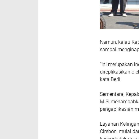
Namun, kalau Kabu
sampai menginap d
“Ini merupakan i
direplikasikan ol
kata Berli.
Sementara, Kepala
M.Si menambahkan
pengaplikasian m
Layanan Kelingan
Cirebon, mulai d
kependudukan lai