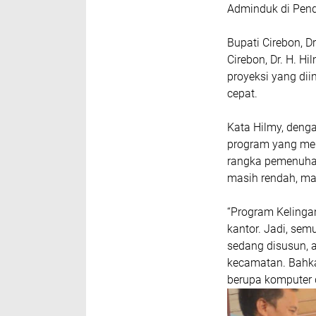
Adminduk di Pend
Bupati Cirebon, D
Cirebon, Dr. H. Hi
proyeksi yang dii
cepat.
Kata Hilmy, denga
program yang me
rangka pemenuha
masih rendah, mak
“Program Kelingan
kantor. Jadi, se
sedang disusun,
kecamatan. Bahka
berupa komputer d