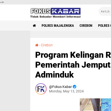
-->
POLRES MAJALENGKA
CIREBON
POLRES 
Program Kelingan Resmi Dilaunching, Pemerintah Jemput Bola Permudah Layanan Adminduk
›
Cirebon
Program Kelingan R
Pemerintah Jemput
Adminduk
Fokus Kabar
Monday, May 13, 2024