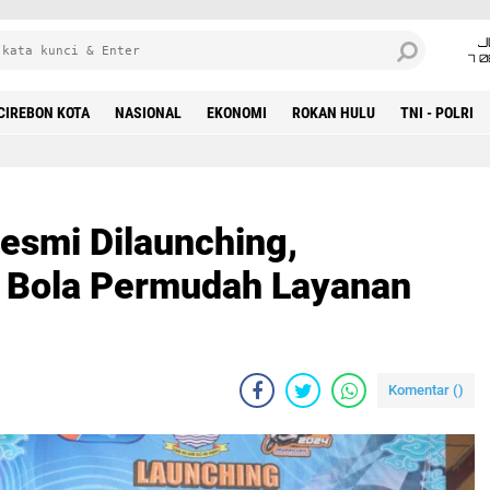
J
7 
CIREBON KOTA
NASIONAL
EKONOMI
ROKAN HULU
TNI - POLRI
esmi Dilaunching,
 Bola Permudah Layanan
Komentar (
)