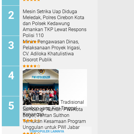
Mesin Setrika Uap Diduga
Meledak, Polres Cirebon Kota
dan Polsek Kedawung
Amankan TKP Lewat Respons
Polisi 110
Minim Pengawasan Dinas,
Pelaksanaan Proyek Irigasi,
CV. Adiloka Khatulistiwa
Disorot Publik
Tokle, Permainan Tradisional
Cirebon yang Kini Tinggal
Sambangi 'Rumah' PWI Kota
Kenangan
Bogor, Tantan Sulthon
Temukan Kesamaan Program
Unggulan untuk PWI Jabar
TERPOPULER LAINNYA