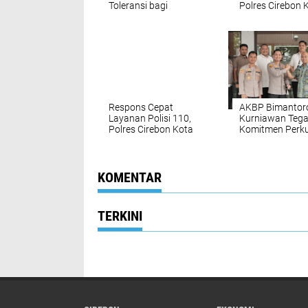
Toleransi bagi
Polres Cirebon 
Pengguna Knalpot
dan Polsek Ke
Brong, 32 Motor
Amankan TKP L
Diamankan
Respons Polisi 
Respons Cepat
AKBP Bimantor
Layanan Polisi 110,
Kurniawan Teg
Polres Cirebon Kota
Komitmen Perk
Tangani Penemuan
Sinergi Polres d
Jenazah di
Kejari Kota Cir
Bendungan Karet
Gunung Jati
KOMENTAR
TERKINI