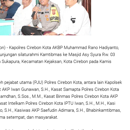
bon) - Kapolres Cirebon Kota AKBP Muhammad Rano Hadiyanto,
kunjungan silaturahmi Kamtibmas ke Masjid Asy Syura Rw. 03
n Sukapura, Kecamatan Kejaksan, Kota Cirebon pada Kamis
oleh pejabat utama (PJU) Polres Cirebon Kota, antara lain Kapolsek
t AKP Iwan Gunawan, S.H., Kasat Samapta Polres Cirebon Kota
amdhan, S.Sos., M.M., Kasat Binmas Polres Cirebon Kota AKP
sat Intelkam Polres Cirebon Kota IPTU Iwan, S.H., M.H., Kasi
, S.H., Kasiwas AKP Saefudin Adimara, S.H., Bhabinkamtibmas,
ama setempat, dan masyarakat.