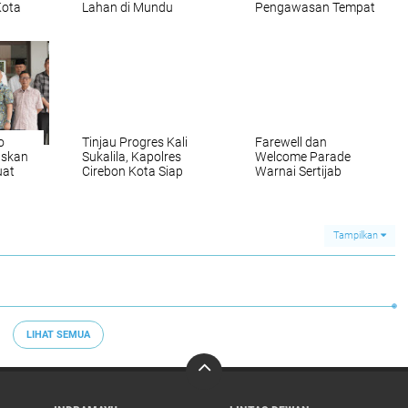
Kota
Lahan di Mundu
Pengawasan Tempat
dawung
Berhasil Dipadamkan
Hiburan Malam, Tes
ewat
Berkat Respons Cepat
Urine Pengunjung dan
110
Polres Cirebon Kota
Karyawan Negatif
o
Tinjau Progres Kali
Farewell dan
askan
Sukalila, Kapolres
Welcome Parade
uat
Cirebon Kota Siap
Warnai Sertijab
an
Jaga Keamanan
Kapolres Cirebon
ebon
Pembangunan
Kota, AKBP Eko
Iskandar Lepas
Tongkat Komando
Tampilkan
LIHAT SEMUA