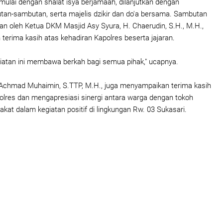
mulai dengan shalat isya berjamaah, dilanjutkan dengan
an-sambutan, serta majelis dzikir dan do'a bersama. Sambutan
n oleh Ketua DKM Masjid Asy Syura, H. Chaerudin, S.H., M.H.,
erima kasih atas kehadiran Kapolres beserta jajaran.
iatan ini membawa berkah bagi semua pihak," ucapnya.
 Achmad Muhaimin, S.TTP, M.H., juga menyampaikan terima kasih
olres dan mengapresiasi sinergi antara warga dengan tokoh
at dalam kegiatan positif di lingkungan Rw. 03 Sukasari.