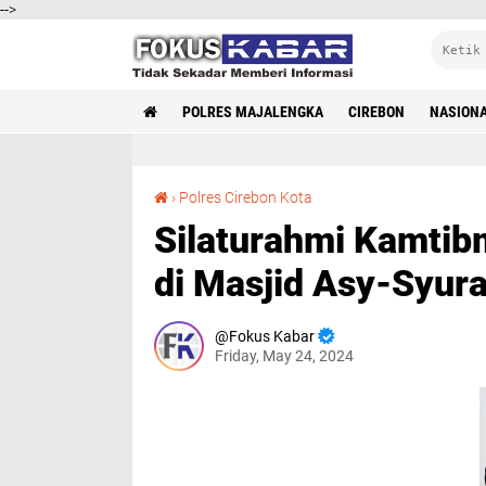
-->
POLRES MAJALENGKA
CIREBON
NASION
Silaturahmi Kamtibmas Kapolres Cirebon Kota di Masjid Asy-Syura Sukasari
›
Polres Cirebon Kota
Silaturahmi Kamtib
di Masjid Asy-Syura
Fokus Kabar
Friday, May 24, 2024