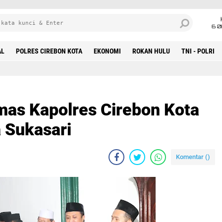
6 0
AL
POLRES CIREBON KOTA
EKONOMI
ROKAN HULU
TNI - POLRI
mas Kapolres Cirebon Kota
 Sukasari
Komentar (
)