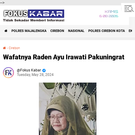
-->
KAMIS
6 08 2026
POLRES MAJALENGKA
CIREBON
NASIONAL
POLRES CIREBON KOTA
EK
›
Cirebon
Wafatnya Raden Ayu Irawati Pakuningrat
Wafatnya Raden Ayu Irawati Pakuningrat
Fokus Kabar
Tuesday, May 28, 2024