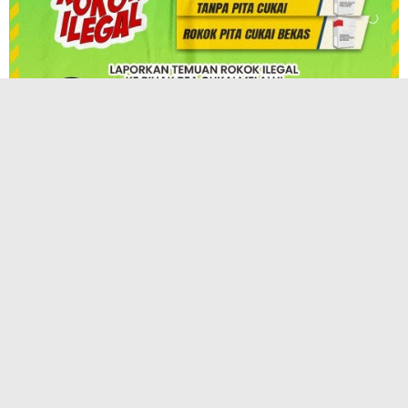
TERPOPULER
KAI Hadirkan InternHub, Solusi Praktis
Pengajuan Magang, PKL, dan Penelitian