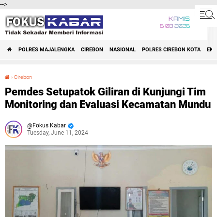
-->
KAMIS
6 08 2026
POLRES MAJALENGKA
CIREBON
NASIONAL
POLRES CIREBON KOTA
EK
›
Cirebon
Pemdes Setupatok Giliran di Kunjungi Tim Monitoring dan Evaluasi Kecamatan Mundu
Pemdes Setupatok Giliran di Kunjungi Tim
Monitoring dan Evaluasi Kecamatan Mundu
Fokus Kabar
Tuesday, June 11, 2024