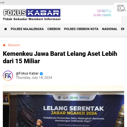
-->
SABTU
8 08 2026
POLRES MAJALENGKA
CIREBON
POLRES CIREBON KOTA
NASIONAL
EK
›
Ekonomi
Kemenkeu Jawa Barat Lelang Aset Lebih dari 15 Miliar
Kemenkeu Jawa Barat Lelang Aset Lebih
dari 15 Miliar
Fokus Kabar
Thursday, July 18, 2024