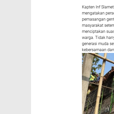
Kapten Inf Slame
mengatakan pers
pemasangan gent
masyarakat setemp
menciptakan sua
warga. Tidak hany
generasi muda set
kebersamaan dan