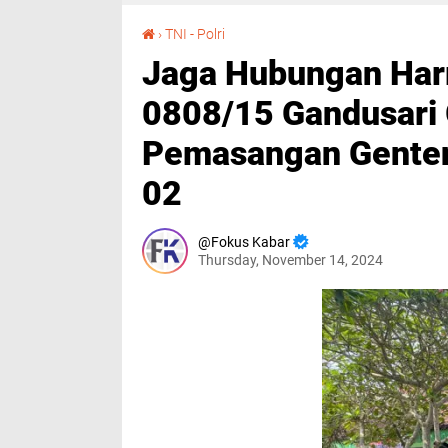
Jaga Hubungan Harmonis, Babinsa Koramil 0808/15 Gandusari Gotong Royong Pemasangan Genteng Mushola UPT SDN Soso 02
›
TNI - Polri
Jaga Hubungan Harm
0808/15 Gandusari
Pemasangan Gente
02
Fokus Kabar
Thursday, November 14, 2024