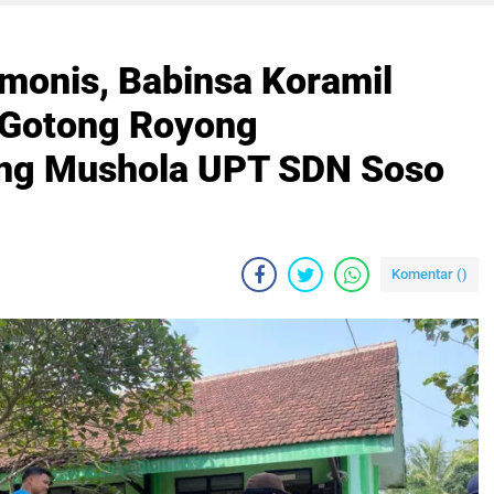
onis, Babinsa Koramil
 Gotong Royong
ng Mushola UPT SDN Soso
Komentar (
)