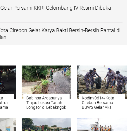
 Gelar Persami KKRI Gelombang IV Resmi Dibuka
ta Cirebon Gelar Karya Bakti Bersih-Bersih Pantai di
den
ta
Babinsa Argasunya
Kodim 0614/Kota
troli
Tinjau Lokasi Tanah
Cirebon Bersama
elama
Longsor di Lebakngok
BBWS Gelar Aksi
ankan
Bersih Pantai di
ar
Pesisir Kesenden