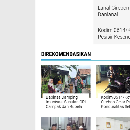
Lanal Cirebon
Danlanal
Kodim 0614/Ko
Pesisir Kesen
DIREKOMENDASIKAN
Babinsa Dampingi
Kodim 0614/Ko
Imunisasi Susulan ORI
Cirebon Gelar Pa
Campak dan Rubela
Kondusifitas S
di Kelurahan
Ramadhan, Am
Sukapura
Pelaku Balap Li