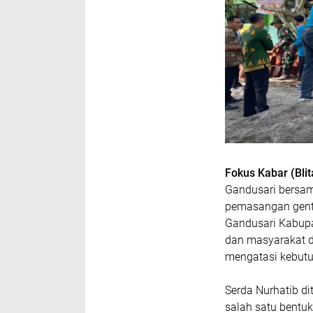
Fokus Kabar (Blit
Gandusari bersa
pemasangan gent
Gandusari Kabupat
dan masyarakat 
mengatasi kebutu
Serda Nurhatib d
salah satu bentu