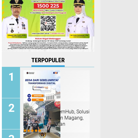
TERPOPULER
KAI Hadirkan InternHub, Solusi
Praktis Pengajuan Magang,
PKL, dan Penelitian