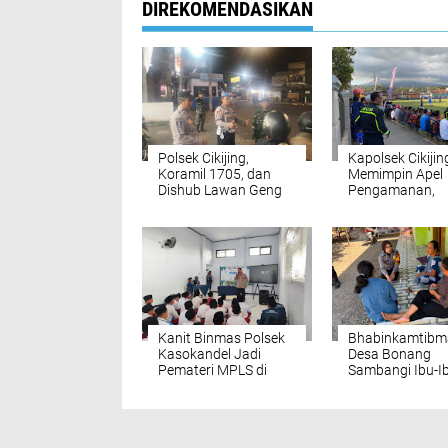
DIREKOMENDASIKAN
Polsek Cikijing,
Kapolsek Cikijin
Koramil 1705, dan
Memimpin Apel
Dishub Lawan Geng
Pengamanan,
Motor dan Balap Liar
Menjaga Keam
Turnamen Sepak
Kataji Family C
Kanit Binmas Polsek
Bhabinkamtibm
Kasokandel Jadi
Desa Bonang
Pemateri MPLS di
Sambangi Ibu-I
SMP IT Ar Rahmat
Lewat Patroli Di
Gandasari
KOMENTAR