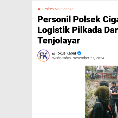
Personil Polsek Cigasong Kawal Pendistribusian Logistik Pilkada Dari PPS ke TPS di Desa Tenjolayar
›
Polres Majalengka
Personil Polsek Cig
Logistik Pilkada Da
Tenjolayar
Fokus Kabar
Wednesday, November 27, 2024