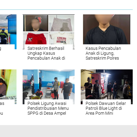
g
Satreskrim Berhasil
Kasus Pencabulan
Ungkap Kasus
Anak di Ligung,
Pencabulan Anak di
Satreskrim Polres
anan
Bawah Umur
Majalengka
 Bola
Tunjukkan Komitmen
up
Penegakan Hukum
as
Polsek Ligung Awasi
Polsek Dawuan Gelar
Pendistribusian Menu
Patroli Blue Light di
bu
SPPG di Desa Ampel
Area Pom Mini
alogis
Tampilkan