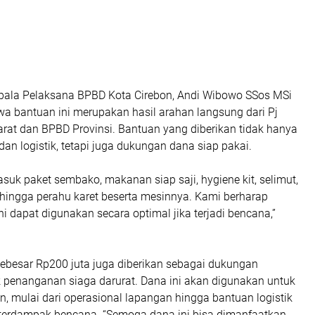
epala Pelaksana BPBD Kota Cirebon, Andi Wibowo SSos MSi
a bantuan ini merupakan hasil arahan langsung dari Pj
rat dan BPBD Provinsi. Bantuan yang diberikan tidak hanya
dan logistik, tetapi juga dukungan dana siap pakai.
asuk paket sembako, makanan siap saji, hygiene kit, selimut,
 hingga perahu karet beserta mesinnya. Kami berharap
ni dapat digunakan secara optimal jika terjadi bencana,”
sebesar Rp200 juta juga diberikan sebagai dukungan
k penanganan siaga darurat. Dana ini akan digunakan untuk
n, mulai dari operasional lapangan hingga bantuan logistik
terdampak bencana. “Semoga dana ini bisa dimanfaatkan