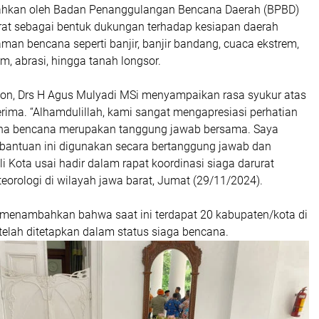
rahkan oleh Badan Penanggulangan Bencana Daerah (BPBD)
rat sebagai bentuk dukungan terhadap kesiapan daerah
an bencana seperti banjir, banjir bandang, cuaca ekstrem,
m, abrasi, hingga tanah longsor.
ebon, Drs H Agus Mulyadi MSi menyampaikan rasa syukur atas
rima. “Alhamdulillah, kami sangat mengapresiasi perhatian
rena bencana merupakan tanggung jawab bersama. Saya
antuan ini digunakan secara bertanggung jawab dan
Wali Kota usai hadir dalam rapat koordinasi siaga darurat
orologi di wilayah jawa barat, Jumat (29/11/2024).
a menambahkan bahwa saat ini terdapat 20 kabupaten/kota di
telah ditetapkan dalam status siaga bencana.