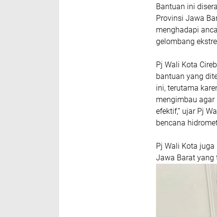
Bantuan ini dise
Provinsi Jawa Ba
menghadapi ancam
gelombang ekstre
Pj Wali Kota Cir
bantuan yang dite
ini, terutama ka
mengimbau agar b
efektif,” ujar Pj 
bencana hidromete
Pj Wali Kota jug
Jawa Barat yang 