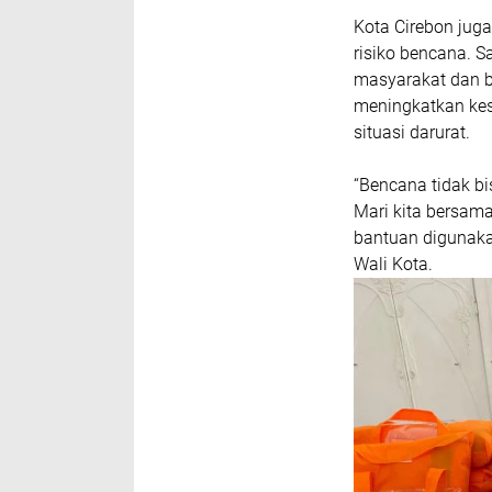
Kota Cirebon jug
risiko bencana. 
masyarakat dan be
meningkatkan ke
situasi darurat.
“Bencana tidak bi
Mari kita bersa
bantuan digunaka
Wali Kota.