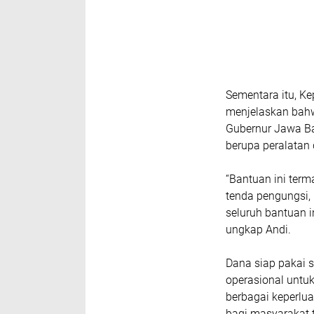
Sementara itu, K
menjelaskan bahw
Gubernur Jawa Ba
berupa peralatan 
“Bantuan ini term
tenda pengungsi,
seluruh bantuan i
ungkap Andi.
Dana siap pakai 
operasional untu
berbagai keperlua
bagi masyarakat 