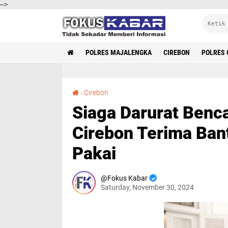
-->
POLRES MAJALENGKA
CIREBON
POLRES 
Siaga Darurat Bencana Hidrometeorologi, Kota Cirebon Terima Bantuan Logistik dan Dana Siap Pakai
›
Cirebon
Siaga Darurat Benc
Cirebon Terima Ban
Pakai
Fokus Kabar
Saturday, November 30, 2024