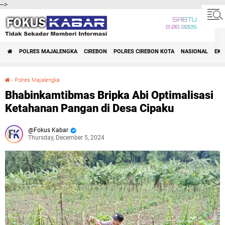
-->
SABTU
8 08 2026
POLRES MAJALENGKA
CIREBON
POLRES CIREBON KOTA
NASIONAL
EK
›
Polres Majalengka
Bhabinkamtibmas Bripka Abi Optimalisasi Ketahanan Pangan di Desa Cipaku
Bhabinkamtibmas Bripka Abi Optimalisasi
Ketahanan Pangan di Desa Cipaku
Fokus Kabar
Thursday, December 5, 2024