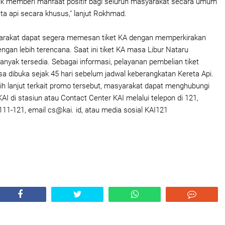
tuk memberi manfaat positif bagi seluruh masyarakat secara umum
ta api secara khusus," lanjut Rokhmad.
arakat dapat segera memesan tiket KA dengan memperkirakan
ngan lebih terencana. Saat ini tiket KA masa Libur Nataru
nyak tersedia. Sebagai informasi, pelayanan pembelian tiket
isa dibuka sejak 45 hari sebelum jadwal keberangkatan Kereta Api.
bih lanjut terkait promo tersebut, masyarakat dapat menghubungi
I di stasiun atau Contact Center KAI melalui telepon di 121,
1-121, email cs@kai. id, atau media sosial KAI121