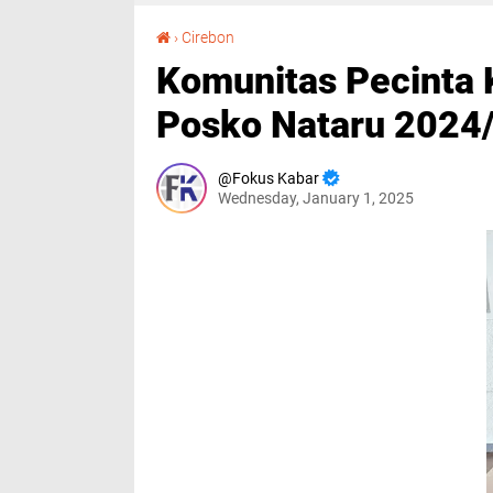
Komunitas Pecinta Kereta Api Bantu Pelayanan Posko Nataru 2024/2025 di Stasiun
›
Cirebon
Komunitas Pecinta 
Posko Nataru 2024/
Fokus Kabar
Wednesday, January 1, 2025