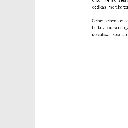
untuk mensukseska
dedikasi mereka te
Selain pelayanan p
berkolaborasi denga
sosialisasi keselam