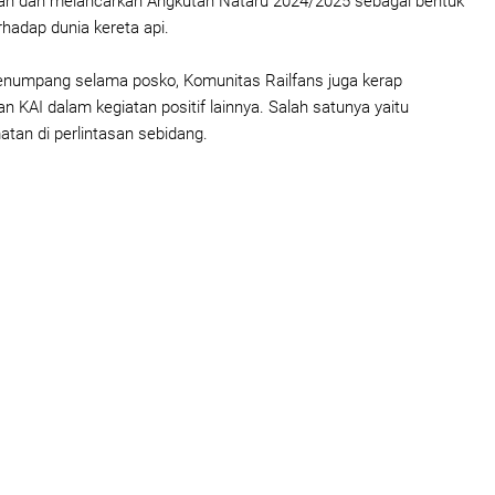
n dan melancarkan Angkutan Nataru 2024/2025 sebagai bentuk
rhadap dunia kereta api.
enumpang selama posko, Komunitas Railfans juga kerap
n KAI dalam kegiatan positif lainnya. Salah satunya yaitu
atan di perlintasan sebidang.