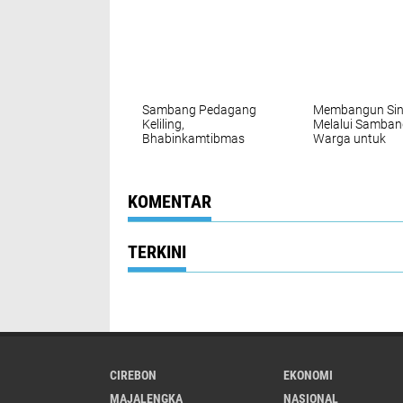
Majalengka
Peserta MPLS S
Majalengka We
Sambang Pedagang
Membangun Sin
Keliling,
Melalui Samban
Bhabinkamtibmas
Warga untuk
Polsek Panyingkiran
Kamtibmas yan
Perkuat Kemitraan
Lebih Baik
dan Jaga Kamtibmas
KOMENTAR
TERKINI
CIREBON
EKONOMI
MAJALENGKA
NASIONAL