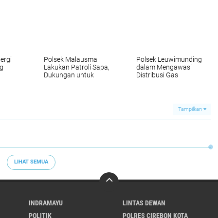
DN VII
Aksi Unjuk Rasa
Polri dengan Dunia
tan
Damai di Kantor
Pendidikan
Bupati
ergi
Polsek Malausma
Polsek Leuwimunding
g
Lakukan Patroli Sapa,
dalam Mengawasi
Dukungan untuk
Distribusi Gas
g
Keamanan dan
Bersubsidi Melalui
Kelancaran UMKM di
Komunikasi yang
Wilayah
Kuat dengan Agen
LPG
Tampilkan
LIHAT SEMUA
INDRAMAYU
LINTAS DEWAN
POLITIK
POLRES CIREBON KOTA