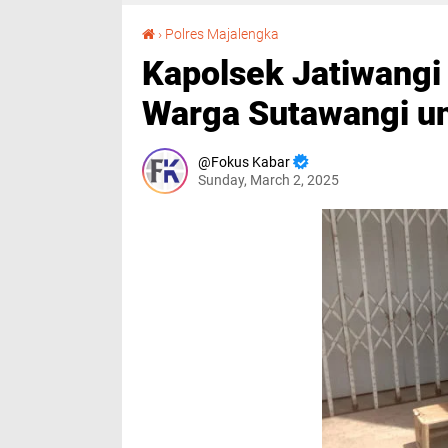
Kapolsek Jatiwangi Sambang Dialogis dengan Warga Sutawangi untuk Jaga Kamtibmas
›
Polres Majalengka
Kapolsek Jatiwangi
Warga Sutawangi u
Fokus Kabar
Sunday, March 2, 2025