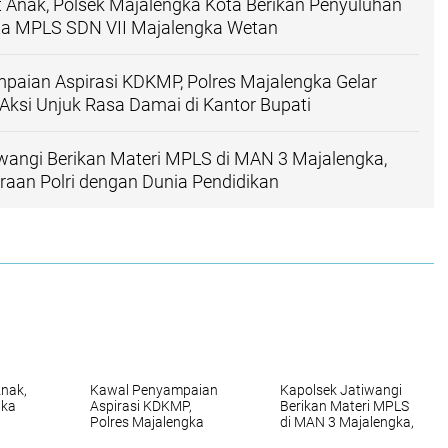
t Anak, Polsek Majalengka Kota Berikan Penyuluhan
ta MPLS SDN VII Majalengka Wetan
paian Aspirasi KDKMP, Polres Majalengka Gelar
ksi Unjuk Rasa Damai di Kantor Bupati
wangi Berikan Materi MPLS di MAN 3 Majalengka,
raan Polri dengan Dunia Pendidikan
Anak,
Kawal Penyampaian
Kapolsek Jatiwangi
gka
Aspirasi KDKMP,
Berikan Materi MPLS
Polres Majalengka
di MAN 3 Majalengka,
pada
Gelar Pengamanan
Perkuat Kemitraan