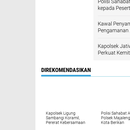
Polisi Sahaba
kepada Peser
Kawal Penyam
Pengamanan A
Kapolsek Jati
Perkuat Kemit
DIREKOMENDASIKAN
Kapolsek Ligung
Polisi Sahabat 
Sambangi Koramil,
Polsek Majalen
Pererat Kebersamaan
Kota Berikan
TNI–Polri di
Penyuluhan ke