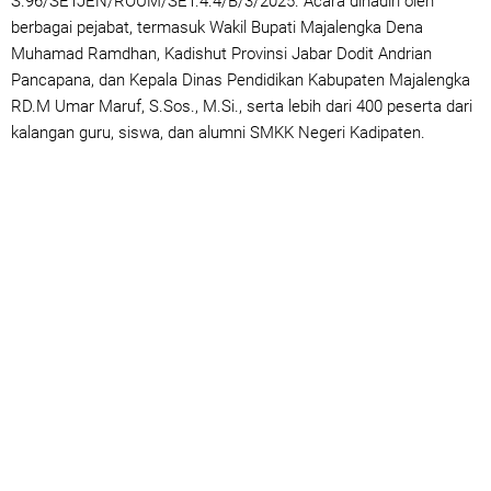
S.96/SETJEN/ROUM/SET.4.4/B/3/2025. Acara dihadiri oleh
berbagai pejabat, termasuk Wakil Bupati Majalengka Dena
Muhamad Ramdhan, Kadishut Provinsi Jabar Dodit Andrian
Pancapana, dan Kepala Dinas Pendidikan Kabupaten Majalengka
RD.M Umar Maruf, S.Sos., M.Si., serta lebih dari 400 peserta dari
kalangan guru, siswa, dan alumni SMKK Negeri Kadipaten.