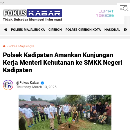
-->
JUM'AT
7 08 2026
POLRES MAJALENGKA
CIREBON
POLRES CIREBON KOTA
NASIONAL
EK
›
Polres Majalengka
Polsek Kadipaten Amankan Kunjungan Kerja Menteri Kehutanan ke SMKK Negeri Kadipaten
Polsek Kadipaten Amankan Kunjungan
Kerja Menteri Kehutanan ke SMKK Negeri
Kadipaten
Fokus Kabar
Thursday, March 13, 2025