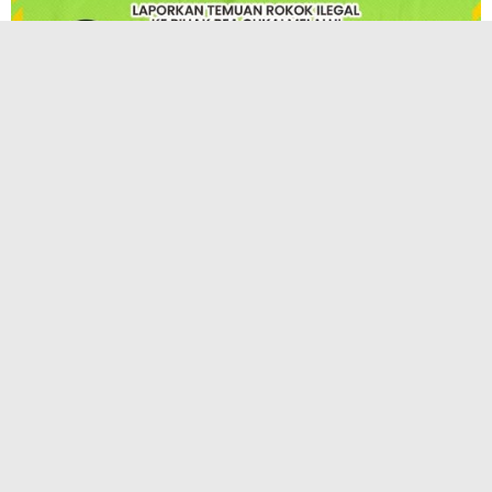
TERPOPULER
KAI Hadirkan InternHub, Solusi Praktis
Pengajuan Magang, PKL, dan Penelitian