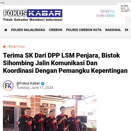
-->
SABTU
8 08 2026
POLRES MAJALENGKA
CIREBON
POLRES CIREBON KOTA
NASIONAL
EK
›
Rokan Hulu
Terima SK Dari DPP LSM Penjara, Bistok Sihombing Jalin Komunikasi Dan Koordinasi Dengan Pemangku Kepentingan
Terima SK Dari DPP LSM Penjara, Bistok
Sihombing Jalin Komunikasi Dan
Koordinasi Dengan Pemangku Kepentingan
Fokus Kabar
Tuesday, June 11, 2024