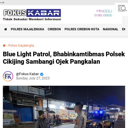
-->
MINGGU
9 08 2026
POLRES MAJALENGKA
CIREBON
POLRES CIREBON KOTA
NASIONAL
EK
›
Polres Majalengka
Blue Light Patrol, Bhabinkamtibmas Polsek Cikijing Sambangi Ojek Pangkalan
Blue Light Patrol, Bhabinkamtibmas Polsek
Cikijing Sambangi Ojek Pangkalan
Fokus Kabar
Sunday, July 27, 2025