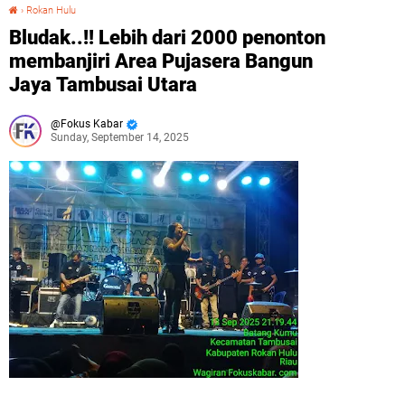
›
Rokan Hulu
Bludak..!! Lebih dari 2000 penonton membanjiri Area Pujasera Bangun Jaya Tambusai Utara
Bludak..!! Lebih dari 2000 penonton
membanjiri Area Pujasera Bangun
Jaya Tambusai Utara
Fokus Kabar
Sunday, September 14, 2025