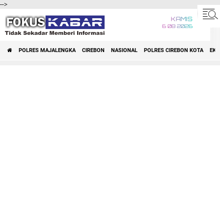
-->
KAMIS
6 08 2026
POLRES MAJALENGKA
CIREBON
NASIONAL
POLRES CIREBON KOTA
EK