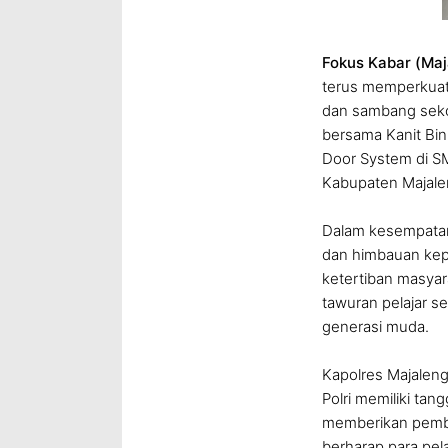
Fokus Kabar (Maj
terus memperkuat 
dan sambang sekol
bersama Kanit Bi
Door System di S
Kabupaten Majale
Dalam kesempatan
dan himbauan kep
ketertiban masyar
tawuran pelajar s
generasi muda.
Kapolres Majaleng
Polri memiliki ta
memberikan pembin
berharap para pela