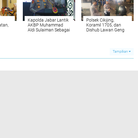
Kapolda Jabar Lantik
Polsek Cikijing,
tan,
AKBP Muhammad
Koramil 1705, dan
Aldi Sulaiman Sebagai
Dishub Lawan Geng
Kapolres Majalengka,
Motor dan Balap Liar
alui
Apa Harapan ke
anis
Depan?
Tampilkan
LIHAT SEMUA
INDRAMAYU
LINTAS DEWAN
POLITIK
POLRES CIREBON KOTA
ROKAN HULU
TNI - POLRI