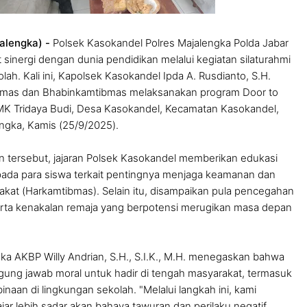
alengka) -
Polsek Kasokandel Polres Majalengka Polda Jabar
sinergi dengan dunia pendidikan melalui kegiatan silaturahmi
ah. Kali ini, Kapolsek Kasokandel Ipda A. Rusdianto, S.H.
nmas dan Bhabinkamtibmas melaksanakan program Door to
MK Tridaya Budi, Desa Kasokandel, Kecamatan Kasokandel,
ngka, Kamis (25/9/2025).
 tersebut, jajaran Polsek Kasokandel memberikan edukasi
ada para siswa terkait pentingnya menjaga keamanan dan
akat (Harkamtibmas). Selain itu, disampaikan pula pencegahan
erta kenakalan remaja yang berpotensi merugikan masa depan
ka AKBP Willy Andrian, S.H., S.I.K., M.H. menegaskan bahwa
nggung jawab moral untuk hadir di tengah masyarakat, termasuk
aan di lingkungan sekolah. "Melalui langkah ini, kami
jar lebih sadar akan bahaya tawuran dan perilaku negatif