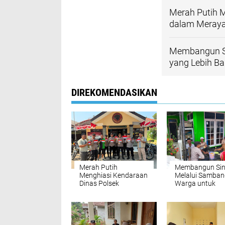
Merah Putih M
dalam Meray
Membangun Si
yang Lebih Ba
DIREKOMENDASIKAN
Merah Putih
Membangun Sin
Menghiasi Kendaraan
Melalui Samban
Dinas Polsek
Warga untuk
Panyingkiran dalam
Kamtibmas yan
Merayakan
Lebih Baik
Kemerdekaan