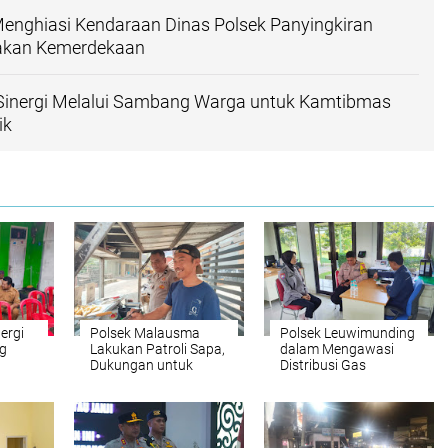
enghiasi Kendaraan Dinas Polsek Panyingkiran
akan Kemerdekaan
nergi Melalui Sambang Warga untuk Kamtibmas
ik
ergi
Polsek Malausma
Polsek Leuwimunding
g
Lakukan Patroli Sapa,
dalam Mengawasi
Dukungan untuk
Distribusi Gas
g
Keamanan dan
Bersubsidi Melalui
Kelancaran UMKM di
Komunikasi yang
Wilayah
Kuat dengan Agen
LPG