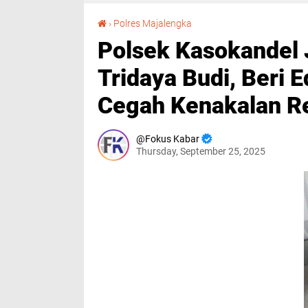
Polsek Kasokandel Jalin Silaturahmi ke SMK Tridaya Budi, Beri Edukasi Harkamtibmas dan Cegah Kenakalan Remaja
›
Polres Majalengka
Polsek Kasokandel 
Tridaya Budi, Beri
Cegah Kenakalan R
Fokus Kabar
Thursday, September 25, 2025