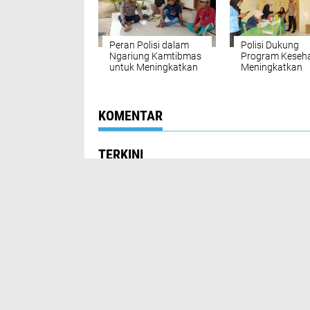
Peran Polisi dalam
Polisi Dukung
Ngariung Kamtibmas
Program Keseha
untuk Meningkatkan
Meningkatkan
Keamanan
Kesehatan
Masyarakat Mel
Monitoring Prol
KOMENTAR
TERKINI
CIREBON
EKONOMI
MAJALENGKA
NASIONAL
POLRES MAJALENGKA
POLRESTA CIREBON