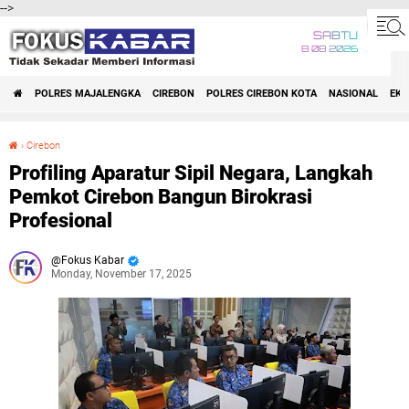
-->
SABTU
8 08 2026
POLRES MAJALENGKA
CIREBON
POLRES CIREBON KOTA
NASIONAL
EK
›
Cirebon
Profiling Aparatur Sipil Negara, Langkah Pemkot Cirebon Bangun Birokrasi Profesional
Profiling Aparatur Sipil Negara, Langkah
Pemkot Cirebon Bangun Birokrasi
Profesional
Fokus Kabar
Monday, November 17, 2025