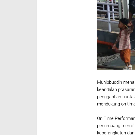
Muhibbuddin menam
keandalan prasaran
penggantian bantal
mendukung on time 
On Time Performan
penumpang memilih
keberangkatan dan