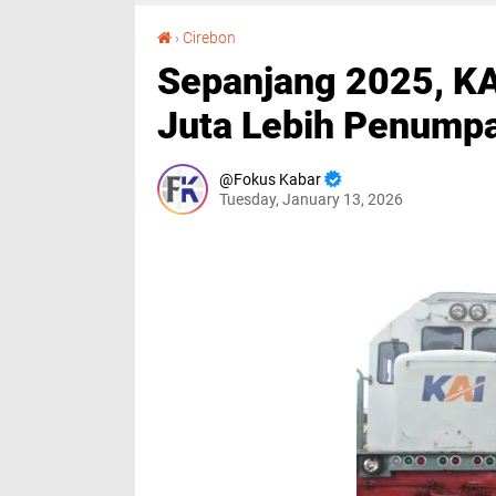
Sepanjang 2025, KAI Daop 3 Cirebon Layani 4 Juta Lebih Penumpang, Naik 4,22 Persen
›
Cirebon
Sepanjang 2025, KA
Juta Lebih Penumpa
Fokus Kabar
Tuesday, January 13, 2026