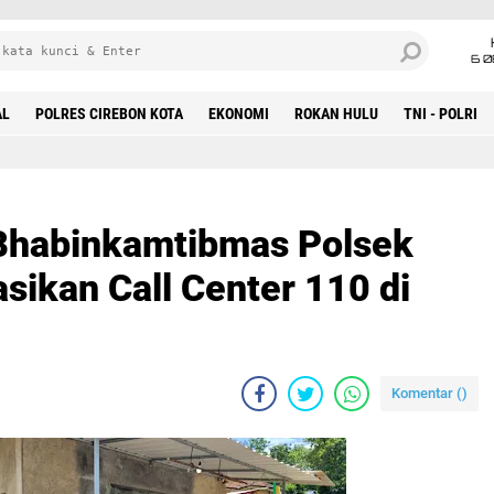
6 0
AL
POLRES CIREBON KOTA
EKONOMI
ROKAN HULU
TNI - POLRI
 Bhabinkamtibmas Polsek
asikan Call Center 110 di
Komentar (
)