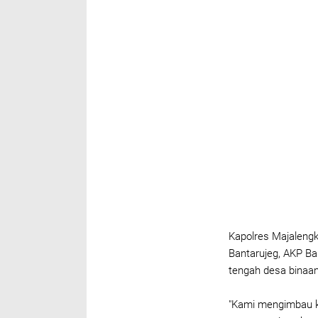
Kapolres Majalengka
Bantarujeg, AKP B
tengah desa binaan
"Kami mengimbau k