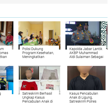
lam
Polisi Dukung
Kapolda Jabar Lantik
ibmas
Program Kesehatan,
AKBP Muhammad
tkan
Meningkatkan
Aldi Sulaiman Sebagai
Kesehatan
Kapolres Majalengka,
Masyarakat Melalui
Apa Harapan ke
Monitoring Prolanis
Depan?
g
Satreskrim Berhasil
Kasus Pencabulan
Ungkap Kasus
Anak di Ligung,
Pencabulan Anak di
Satreskrim Polres
anan
Bawah Umur
Majalengka
 Bola
Tunjukkan Komitmen