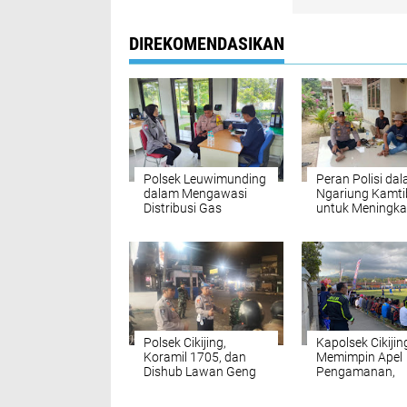
DIREKOMENDASIKAN
Polsek Leuwimunding
Peran Polisi da
dalam Mengawasi
Ngariung Kamt
Distribusi Gas
untuk Meningka
Bersubsidi Melalui
Keamanan
Komunikasi yang
Kuat dengan Agen
LPG
Polsek Cikijing,
Kapolsek Cikijin
Koramil 1705, dan
Memimpin Apel
Dishub Lawan Geng
Pengamanan,
Motor dan Balap Liar
Menjaga Keam
Turnamen Sepak