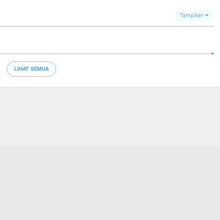
up
Penegakan Hukum
Tampilkan
LIHAT SEMUA