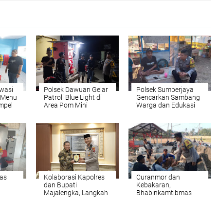
Awasi
Polsek Dawuan Gelar
Polsek Sumberjaya
n Menu
Patroli Blue Light di
Gencarkan Sambang
mpel
Area Pom Mini
Warga dan Edukasi
Harkamtibmas
as
Kolaborasi Kapolres
Curanmor dan
dan Bupati
Kebakaran,
Majalengka, Langkah
Bhabinkamtibmas
ergi
Bersama Menuju
Serukan Warga untuk
n dan
Pelayanan
Lebih Siaga
Masyarakat yang