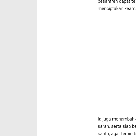
pesantren dapat te
menciptakan keaman
Ia juga menambahk
saran, serta siap 
santri, agar terhin