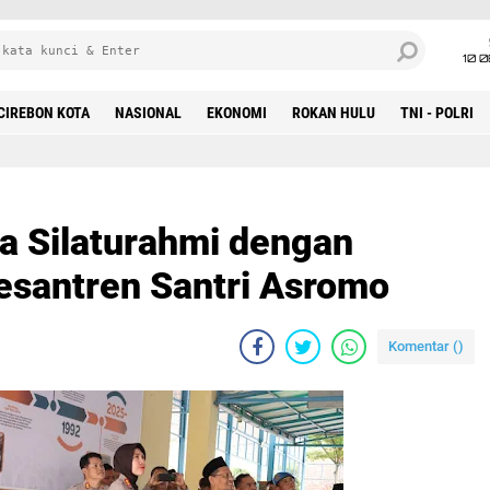
10 
CIREBON KOTA
NASIONAL
EKONOMI
ROKAN HULU
TNI - POLRI
a Silaturahmi dengan
santren Santri Asromo
Komentar (
)