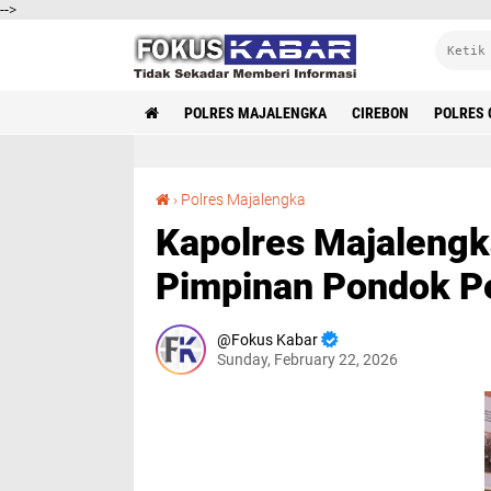
-->
POLRES MAJALENGKA
CIREBON
POLRES 
Kapolres Majalengka Silaturahmi dengan Pimpinan Pondok Pesantren Santri Asromo
›
Polres Majalengka
Kapolres Majalengk
Pimpinan Pondok Pe
Fokus Kabar
Sunday, February 22, 2026