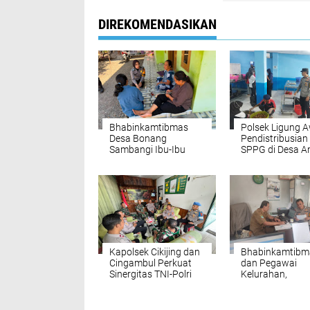
DIREKOMENDASIKAN
Bhabinkamtibmas
Polsek Ligung 
Desa Bonang
Pendistribusia
Sambangi Ibu-Ibu
SPPG di Desa A
Lewat Patroli Dialogis
Kapolsek Cikijing dan
Bhabinkamtibm
Cingambul Perkuat
dan Pegawai
Sinergitas TNI-Polri
Kelurahan,
Lewat Silaturahmi
Membangun Sin
Kamtibmas
untuk Keamana
Ketertiban