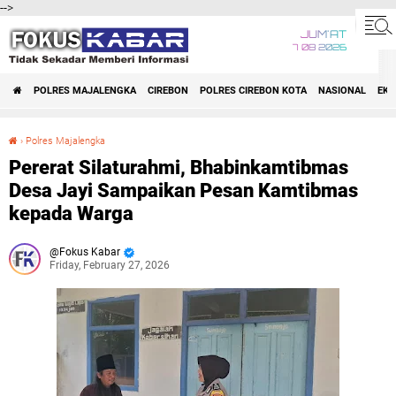
-->
JUM'AT
7 08 2026
POLRES MAJALENGKA
CIREBON
POLRES CIREBON KOTA
NASIONAL
EK
›
Polres Majalengka
Pererat Silaturahmi, Bhabinkamtibmas Desa Jayi Sampaikan Pesan Kamtibmas kepada Warga
Pererat Silaturahmi, Bhabinkamtibmas
Desa Jayi Sampaikan Pesan Kamtibmas
kepada Warga
Fokus Kabar
Friday, February 27, 2026